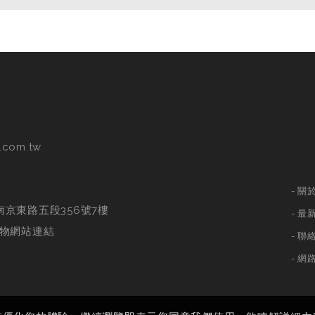
.com.tw
關
南京東路五段356號7樓
最
物網站連結
聯
網