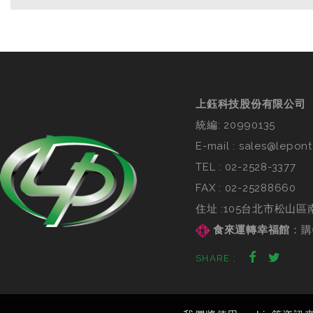
上鈺科技股份有限公司
統編: 20990135
E-mail :
sales@lepont
TEL :
02-2528-3377
FAX : 02-25288660
住址 :105台北市松山區
食來運轉幸福館
：
購