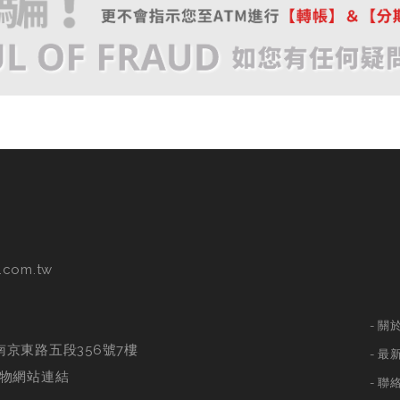
.com.tw
關
南京東路五段356號7樓
最
物網站連結
聯