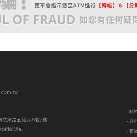
.com.tw
關
南京東路五段356號7樓
最
物網站連結
聯