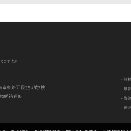
.com.tw
關
南京東路五段356號7樓
最
物網站連結
聯
網