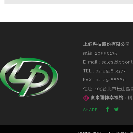
上鈺科技股份有限公司
統編: 20990135
E-mail :
sales@lepont
TEL :
02-2528-3377
FAX : 02-25288660
住址 :105台北市松山區
食來運轉幸福館
：
購