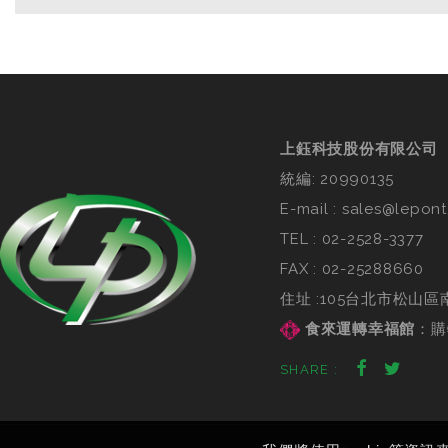
上鈺科技股份有限公司
統編: 20990135
E-mail :
sales@lepont
TEL :
02-2528-3377
FAX : 02-25288660
住址 :105台北市松山區
食來運轉幸福館
：
購