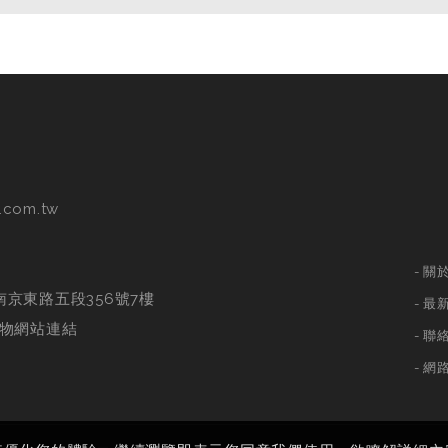
.com.tw
關
南京東路五段356號7樓
最
物網站連結
聯
網