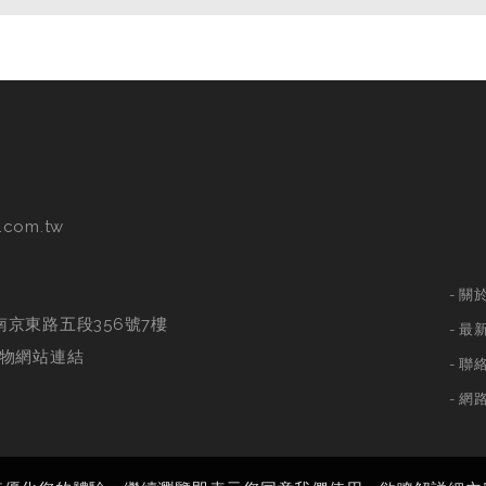
.com.tw
關
南京東路五段356號7樓
最
物網站連結
聯
網