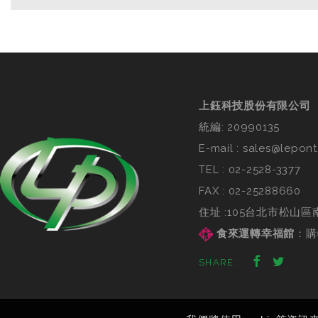
上鈺科技股份有限公司
統編: 20990135
E-mail :
sales@lepont
TEL :
02-2528-3377
FAX : 02-25288660
住址 :105台北市松山區
食來運轉幸福館
：
購