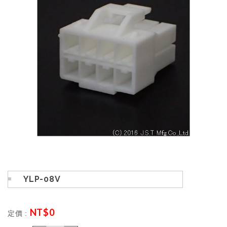
YLP-08V
NT$
0
定價 :