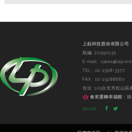
上鈺科技股份有限公司
統編: 20990135
E-mail :
sales@lepont
TEL :
02-2528-3377
FAX : 02-25288660
住址 :105台北市松山區
食來運轉幸福館
：
購