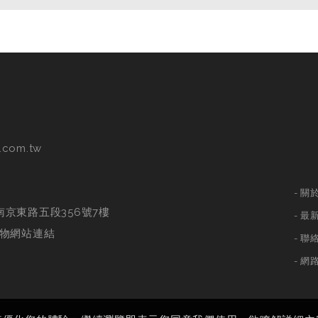
.com.tw
關
南京東路五段356號7樓
最
物網站連結
聯
網