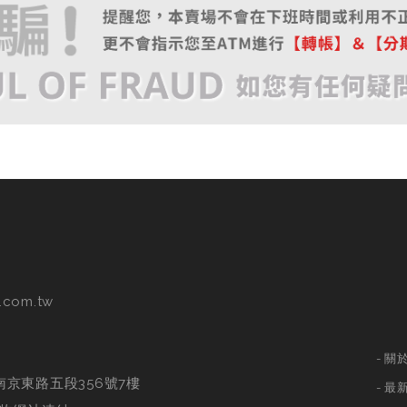
.com.tw
關
南京東路五段356號7樓
最