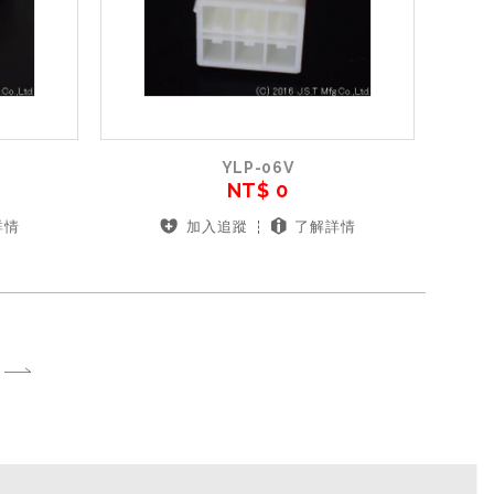
YLP-06V
NT$ 0
詳情
加入追蹤
了解詳情
T